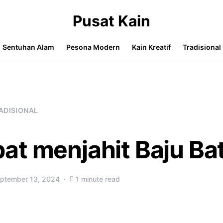
Pusat Kain
Sentuhan Alam
Pesona Modern
Kain Kreatif
Tradisional
ADISIONAL
at menjahit Baju Bat
ptember 13, 2024
1 minute read