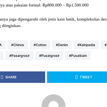
ya atau pakaian formal: Rp800.000 – Rp1.500.000
sanya juga dipengaruhi oleh jenis kain batik, kompleksitas de
 diinginkan.
kA
#chinos
#cotton
#denim
#kainpedia
#pasargrosir
#pusatgrosir
#pusatkain
SHARE
TWEET