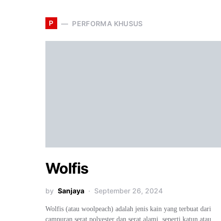
P
PERFORMA KHUSUS
Wolfis
by
Sanjaya
September 26, 2024
Wolfis (atau woolpeach) adalah jenis kain yang terbuat dari
campuran serat polyester dan serat alami, seperti katun atau…