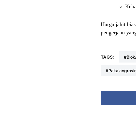
Keba
Harga jahit bia
pengerjaan yang
TAGS:
#blo
#pakaiangrosir