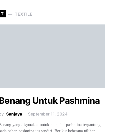
T
TEXTILE
Benang Untuk Pashmina
by
Sanjaya
September 11, 2024
Benang yang digunakan untuk menjahit pashmina tergantung
pada bahan pashmina itu sendiri. Berikut beberapa pilihan