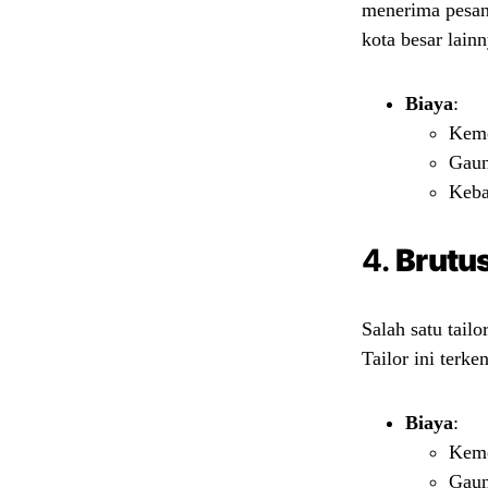
menerima pesana
kota besar lainn
Biaya
:
Keme
Gaun
Keba
4.
Brutus
Salah satu tail
Tailor ini terk
Biaya
:
Keme
Gaun