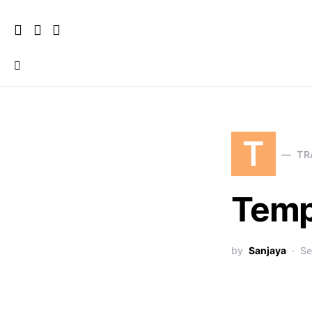
T
TR
Temp
by
Sanjaya
Se