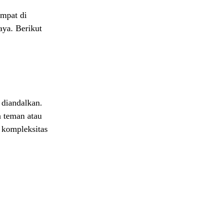
empat di
aya. Berikut
 diandalkan.
h teman atau
g kompleksitas