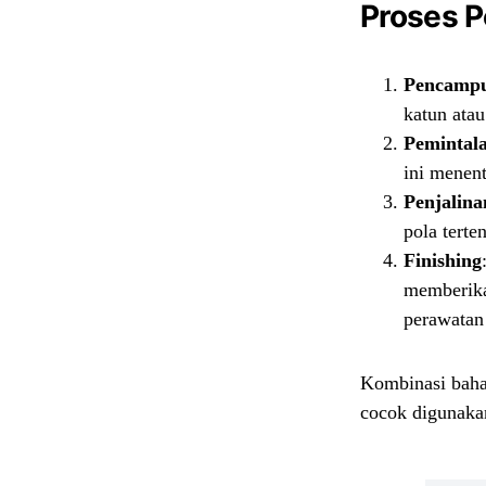
Proses P
Pencampu
katun atau
Pemintala
ini menen
Penjalina
pola terten
Finishing
memberikan
perawatan 
Kombinasi baha
cocok digunakan