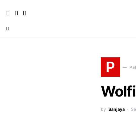
P
PE
Wolf
by
Sanjaya
Se