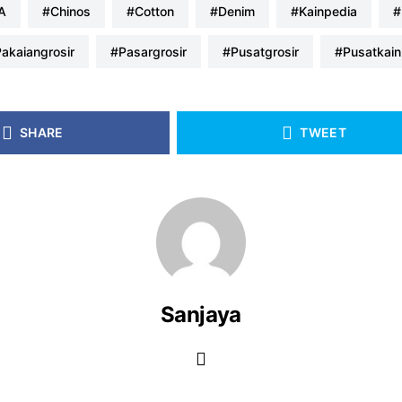
kA
#chinos
#cotton
#denim
#kainpedia
#pakaiangrosir
#pasargrosir
#pusatgrosir
#pusatkain
SHARE
TWEET
Sanjaya