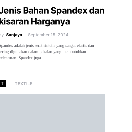
Jenis Bahan Spandex dan
kisaran Harganya
by
Sanjaya
September 15, 2024
Spandex adalah jenis serat sintetis yang sangat elastis dan
sering digunakan dalam pakaian yang membutuhkan
kelenturan. Spandex juga…
T
TEXTILE