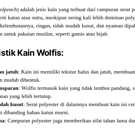
olpeach
) adalah jenis kain yang terbuat dari campuran serat p
erti katun atau sutra, meskipun sering kali lebih dominan poly
 kelembutannya, ringan, tidak mudah kusut, dan nyaman dipa
n untuk pakaian muslim, seperti gamis atau hijab.
stik Kain Wolfis:
an jatuh
: Kain ini memiliki tekstur halus dan jatuh, membu
an mudah dibentuk.
ansparan
: Wolfis termasuk kain yang tidak tembus pandang, 
ian yang lebih tertutup.
dah kusut
: Serat polyester di dalamnya membuat kain ini ce
ut dibanding bahan katun murni.
ma
: Campuran polyester juga memberikan sifat tahan lama da