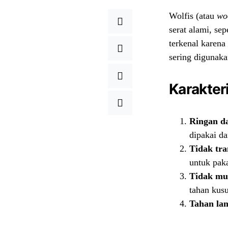
Wolfis (atau
wo
serat alami, sep
terkenal karena
sering digunaka
Karakteri
Ringan d
dipakai d
Tidak tr
untuk paka
Tidak mu
tahan kus
Tahan la