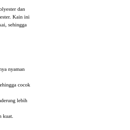
olyester dan
ester. Kain ini
kai, sehingga
atnya nyaman
sehingga cocok
nderung lebih
n kuat.