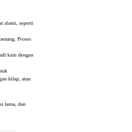
t alami, seperti
 benang. Proses
adi kain dengan
ntuk
gan kilap, atau
an lama, dan