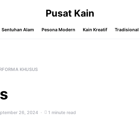
Pusat Kain
Sentuhan Alam
Pesona Modern
Kain Kreatif
Tradisional
RFORMA KHUSUS
is
ptember 26, 2024
1 minute read