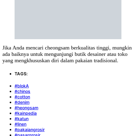
Jika Anda mencari cheongsam berkualitas tinggi, mungkin
ada baiknya untuk mengunjungi butik desainer atau toko
yang mengkhususkan diri dalam pakaian tradisional.
TAGS:
#blokA
#chinos
#cotton
#denim
#heongsam
#kainpedia
#katun
#linen
#pakaiangrosir
#pasargrosir