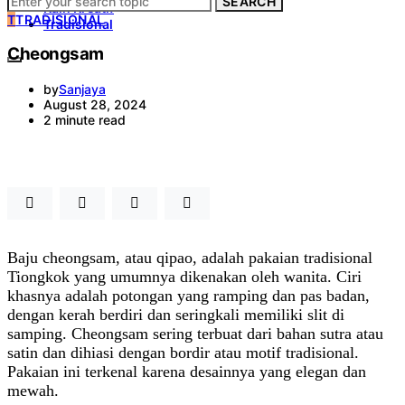
SEARCH
Kain Kreatif
T
TRADISIONAL
Tradisional
Cheongsam
by
Sanjaya
August 28, 2024
2 minute read
Baju cheongsam, atau qipao, adalah pakaian tradisional
Tiongkok yang umumnya dikenakan oleh wanita. Ciri
khasnya adalah potongan yang ramping dan pas badan,
dengan kerah berdiri dan seringkali memiliki slit di
samping. Cheongsam sering terbuat dari bahan sutra atau
satin dan dihiasi dengan bordir atau motif tradisional.
Pakaian ini terkenal karena desainnya yang elegan dan
mewah.