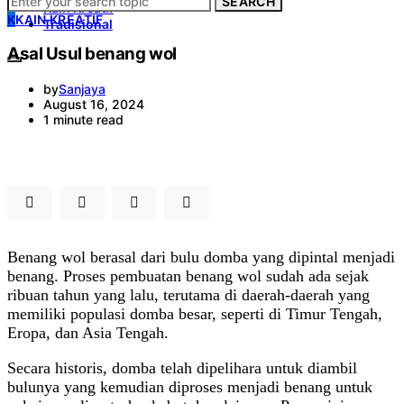
SEARCH
Kain Kreatif
K
KAIN KREATIF
Tradisional
Asal Usul benang wol
by
Sanjaya
August 16, 2024
1 minute read
Benang wol berasal dari bulu domba yang dipintal menjadi
benang. Proses pembuatan benang wol sudah ada sejak
ribuan tahun yang lalu, terutama di daerah-daerah yang
memiliki populasi domba besar, seperti di Timur Tengah,
Eropa, dan Asia Tengah.
Secara historis, domba telah dipelihara untuk diambil
bulunya yang kemudian diproses menjadi benang untuk