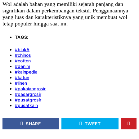
Wol adalah bahan yang memiliki sejarah panjang dan
signifikan dalam perkembangan tekstil. Penggunaannya
yang luas dan karakteristiknya yang unik membuat wol
tetap populer hingga saat ini.
TAGS:
#blokA
#chinos
#cotton
#denim
#kainpedia
#katun
#linen
#pakaiangrosir
#pasargrosir
#pusatgrosir
#pusatkain
SHARE
TWEET