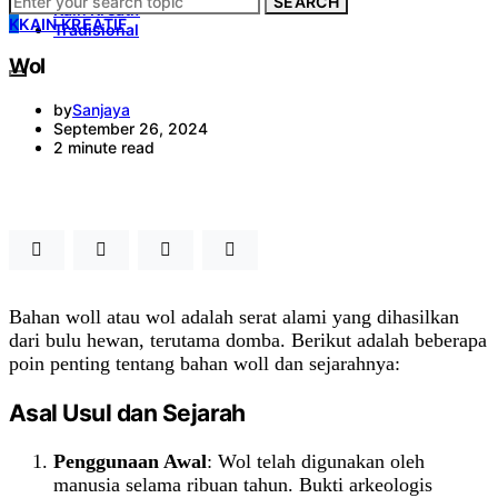
SEARCH
Kain Kreatif
K
KAIN KREATIF
Tradisional
Wol
by
Sanjaya
September 26, 2024
2 minute read
Bahan woll atau wol adalah serat alami yang dihasilkan
dari bulu hewan, terutama domba. Berikut adalah beberapa
poin penting tentang bahan woll dan sejarahnya:
Asal Usul dan Sejarah
Penggunaan Awal
: Wol telah digunakan oleh
manusia selama ribuan tahun. Bukti arkeologis