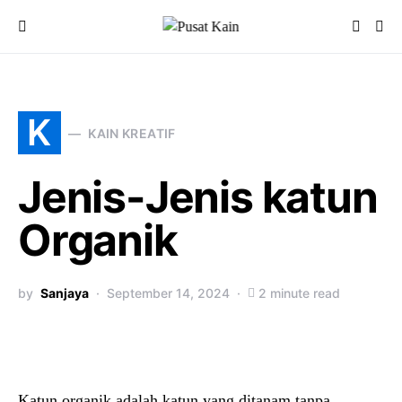
K
KAIN KREATIF
Jenis-Jenis katun
Organik
by
Sanjaya
September 14, 2024
2 minute read
Katun organik adalah katun yang ditanam tanpa