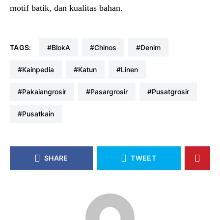
motif batik, dan kualitas bahan.
TAGS:
#blokA
#chinos
#denim
#kainpedia
#katun
#linen
#pakaiangrosir
#pasargrosir
#pusatgrosir
#pusatkain
SHARE
TWEET