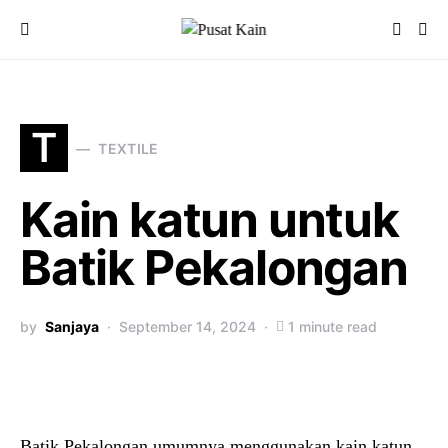
T
TEXTILE
Kain katun untuk
Batik Pekalongan
by
Sanjaya
September 14, 2024
1 minute read
Batik Pekalongan umumnya menggunakan kain katun