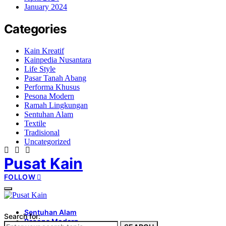
January 2024
Categories
Kain Kreatif
Kainpedia Nusantara
Life Style
Pasar Tanah Abang
Performa Khusus
Pesona Modern
Ramah Lingkungan
Sentuhan Alam
Textile
Tradisional
Uncategorized
Pusat Kain
FOLLOW
Sentuhan Alam
Search for:
Pesona Modern