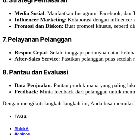
6.
Strategi Pemasaran
Media Sosial
: Manfaatkan Instagram, Facebook, dan
Influencer Marketing
: Kolaborasi dengan influencer
Promosi dan Diskon
: Buat promosi khusus, seperti d
7.
Pelayanan Pelanggan
Respon Cepat
: Selalu tanggapi pertanyaan atau kelu
After-Sales Service
: Pastikan pelanggan puas setelah
8.
Pantau dan Evaluasi
Data Penjualan
: Pantau produk mana yang paling lak
Feedback
: Minta feedback dari pelanggan untuk meni
Dengan mengikuti langkah-langkah ini, Anda bisa memulai bi
TAGS:
#blokA
#chinos