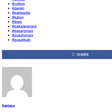
#cotton
#denim
#kainpedia
#katun
#linen
#pakaiangrosir
#pasargrosir
#pusatgrosir
#pusatkain
SHARE
Sanjaya