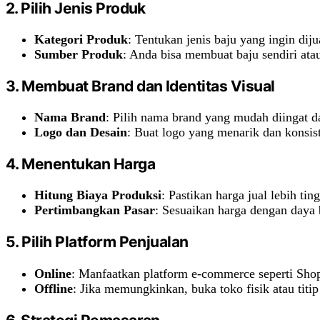
2.
Pilih Jenis Produk
Kategori Produk
: Tentukan jenis baju yang ingin diju
Sumber Produk
: Anda bisa membuat baju sendiri atau
3.
Membuat Brand dan Identitas Visual
Nama Brand
: Pilih nama brand yang mudah diingat
Logo dan Desain
: Buat logo yang menarik dan konsis
4.
Menentukan Harga
Hitung Biaya Produksi
: Pastikan harga jual lebih tin
Pertimbangkan Pasar
: Sesuaikan harga dengan daya b
5.
Pilih Platform Penjualan
Online
: Manfaatkan platform e-commerce seperti Shop
Offline
: Jika memungkinkan, buka toko fisik atau titip 