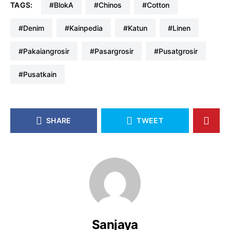
TAGS:
#blokA
#chinos
#cotton
#denim
#kainpedia
#katun
#linen
#pakaiangrosir
#pasargrosir
#pusatgrosir
#pusatkain
SHARE
TWEET
Sanjaya