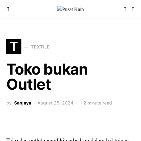
T
TEXTILE
Toko bukan
Outlet
by
Sanjaya
August 25, 2024
2 minute read
Toko dan outlet memiliki perbedaan dalam hal tujuan