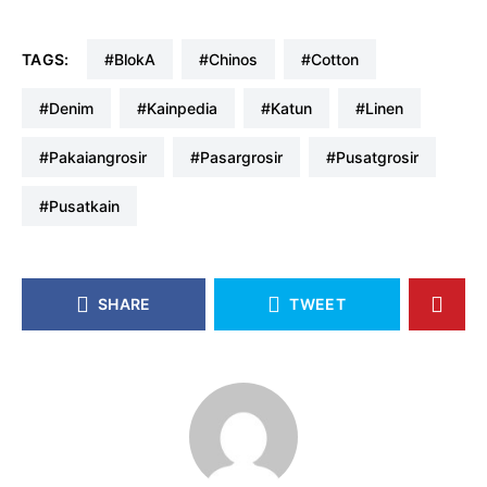
TAGS:
#blokA
#chinos
#cotton
#denim
#kainpedia
#katun
#linen
#pakaiangrosir
#pasargrosir
#pusatgrosir
#pusatkain
SHARE
TWEET