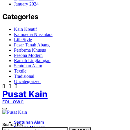
January 2024
Categories
Kain Kreatif
Kainpedia Nusantara
Life Style
Pasar Tanah Abang
Performa Khusus
Pesona Modern
Ramah Lingkungan
Sentuhan Alam
Textile
Tradisional
Uncategorized
Pusat Kain
FOLLOW
Sentuhan Alam
Search for:
Pesona Modern