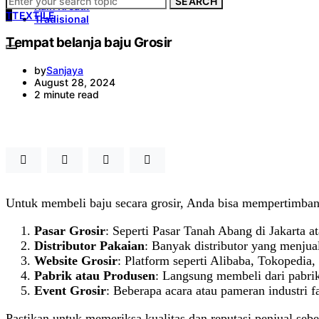
SEARCH
Kain Kreatif
T
TEXTILE
Tradisional
Tempat belanja baju Grosir
by
Sanjaya
August 28, 2024
2 minute read
Untuk membeli baju secara grosir, Anda bisa mempertimban
Pasar Grosir
: Seperti Pasar Tanah Abang di Jakarta a
Distributor Pakaian
: Banyak distributor yang menjual
Website Grosir
: Platform seperti Alibaba, Tokopedia
Pabrik atau Produsen
: Langsung membeli dari pabrik
Event Grosir
: Beberapa acara atau pameran industri f
Pastikan untuk memeriksa kualitas dan reputasi penjual se