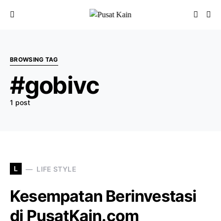
BROWSING TAG
#gobivc
1 post
L
LIFE STYLE
Kesempatan Berinvestasi
di PusatKain.com