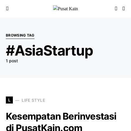
BROWSING TAG
#AsiaStartup
1 post
L
LIFE STYLE
Kesempatan Berinvestasi
di PusatKain.com