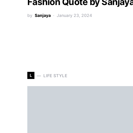
Fashion Quote by Sanjay
by
Sanjaya
January 23, 2024
L
LIFE STYLE