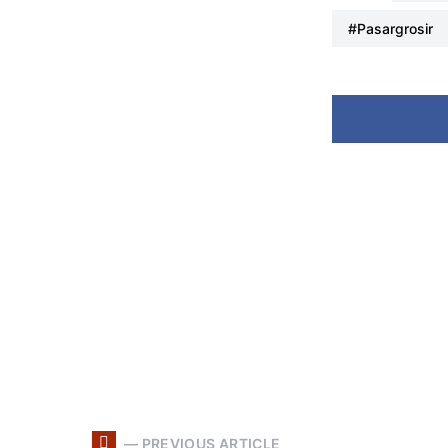
#pasargrosir
— PREVIOUS ARTICLE