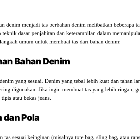
an denim menjadi tas berbahan denim melibatkan beberapa t
teknik dasar penjahitan dan keterampilan dalam memanipulas
-langkah umum untuk membuat tas dari bahan denim:
han Bahan Denim
 denim yang sesuai. Denim yang tebal lebih kuat dan tahan la
ering digunakan. Jika ingin membuat tas yang lebih ringan, 
 tipis atau bekas jeans.
 dan Pola
n tas sesuai keinginan (misalnya tote bag, sling bag, atau rans