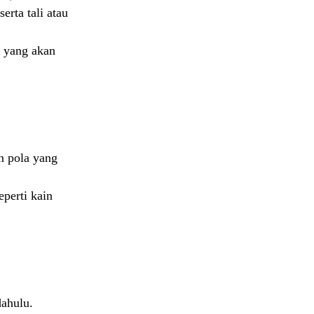
erta tali atau
m yang akan
n pola yang
eperti kain
dahulu.