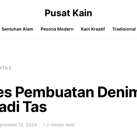
Pusat Kain
Sentuhan Alam
Pesona Modern
Kain Kreatif
Tradisional
XTILE
es Pembuatan Deni
adi Tas
ptember 12, 2024
2 minute read