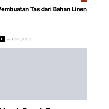
Pembuatan Tas dari Bahan Linen
L
LIFE STYLE