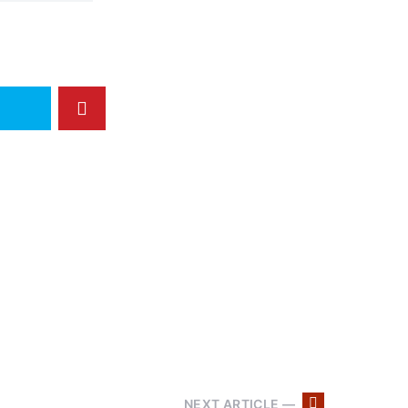
NEXT ARTICLE —