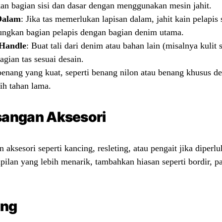
n bagian sisi dan dasar dengan menggunakan mesin jahit.
Dalam
: Jika tas memerlukan lapisan dalam, jahit kain pelapis
ungkan bagian pelapis dengan bagian denim utama.
 Handle
: Buat tali dari denim atau bahan lain (misalnya kulit si
bagian tas sesuai desain.
enang yang kuat, seperti benang nilon atau benang khusus de
bih tahan lama.
angan Aksesori
aksesori seperti kancing, resleting, atau pengait jika diperlu
ilan yang lebih menarik, tambahkan hiasan seperti bordir, pa
ing