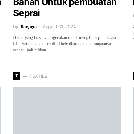
a
Bahan Untuk pembuatan
Seprai
by
Sanjaya
August 31, 2024
Bahan yang biasanya digunakan untuk menjahit seprai antara
lain: Setiap bahan memiliki kelebihan dan kekurangannya
sendiri, jadi pilihan…
T
TEXTILE