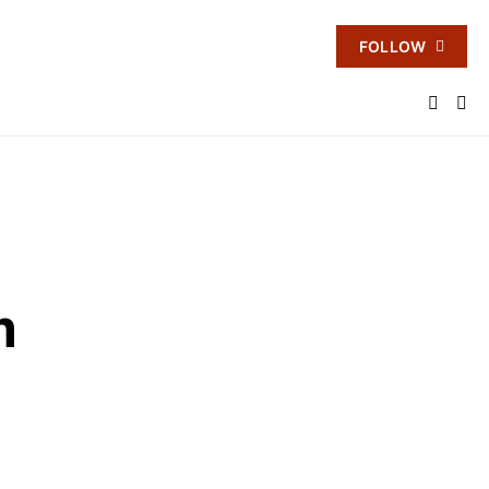
FOLLOW
m