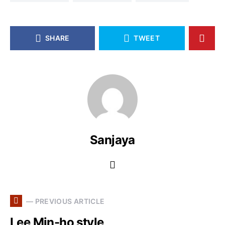
SHARE
TWEET
Sanjaya
— PREVIOUS ARTICLE
Lee Min-ho style