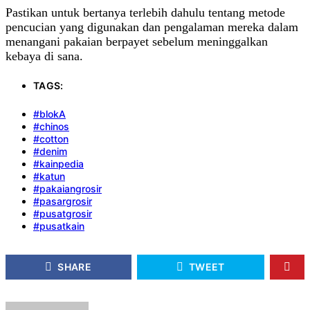
Pastikan untuk bertanya terlebih dahulu tentang metode
pencucian yang digunakan dan pengalaman mereka dalam
menangani pakaian berpayet sebelum meninggalkan
kebaya di sana.
TAGS:
#blokA
#chinos
#cotton
#denim
#kainpedia
#katun
#pakaiangrosir
#pasargrosir
#pusatgrosir
#pusatkain
SHARE
TWEET