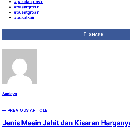
#pakaiangrosir
#pasargrosir
#pusatgrosir
#pusatkain
SHARE
Sanjaya
— PREVIOUS ARTICLE
Jenis Mesin Jahit dan Kisaran Hargany