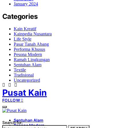
January 2024
Categories
Kain Kreatif
Kainpedia Nusantara
Life Style
Pasar Tanah Abang
Performa Khusus
Pesona Modern
Ramah Lingkungan
Sentuhan Alam
Textile
Tradisional
Uncategorized
Pusat Kain
FOLLOW
Sentuhan Alam
Search for:
Pesona Modern