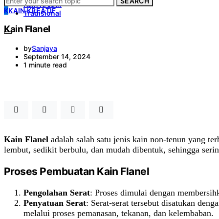
SEARCH
Kain Kreatif
K
KAIN KREATIF
Tradisional
Kain Flanel
by
Sanjaya
September 14, 2024
1 minute read
Kain Flanel
adalah salah satu jenis kain non-tenun yang ter
lembut, sedikit berbulu, dan mudah dibentuk, sehingga seri
Proses Pembuatan Kain Flanel
Pengolahan Serat
: Proses dimulai dengan membersihka
Penyatuan Serat
: Serat-serat tersebut disatukan den
melalui proses pemanasan, tekanan, dan kelembaban.