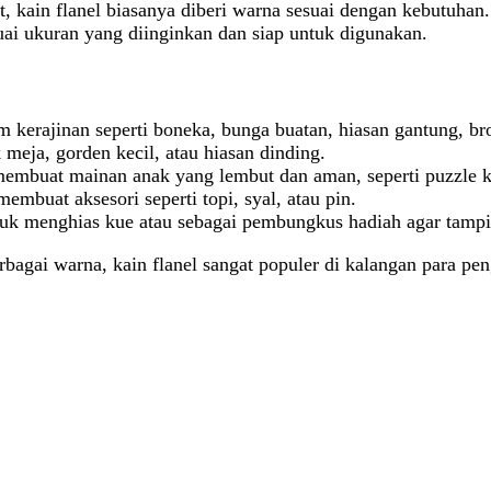
t, kain flanel biasanya diberi warna sesuai dengan kebutuhan.
esuai ukuran yang diinginkan dan siap untuk digunakan.
m kerajinan seperti boneka, bunga buatan, hiasan gantung, bro
k meja, gorden kecil, atau hiasan dinding.
 membuat mainan anak yang lembut dan aman, seperti puzzle k
embuat aksesori seperti topi, syal, atau pin.
ntuk menghias kue atau sebagai pembungkus hadiah agar tampi
agai warna, kain flanel sangat populer di kalangan para peng