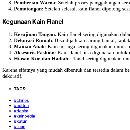
Pemberian Warna
: Setelah proses penggabungan sera
Pemotongan
: Setelah selesai, kain flanel dipotong s
Kegunaan Kain Flanel
Kerajinan Tangan
: Kain flanel sering digunakan dala
Dekorasi Rumah
: Bisa dijadikan sarung bantal, tapla
Mainan Anak
: Kain ini juga sering digunakan untuk
Aksesoris Fashion
: Kain flanel bisa digunakan untuk m
Hiasan Kue dan Hadiah
: Flanel sering digunakan u
Karena sifatnya yang mudah dibentuk dan tersedia dalam berb
dekoratif.
TAGS:
#chinos
#cotton
#denim
#kainpedia
#katun
#linen