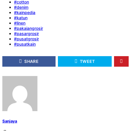
#cotton
#denim
#kainpedia
#katun
#linen
#pakaiangrosir
#pasargrosir
#pusatgrosir
#pusatkain
SHARE
TWEET
Sanjaya