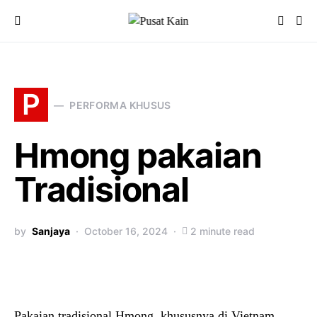
P
PERFORMA KHUSUS
Hmong pakaian
Tradisional
by
Sanjaya
October 16, 2024
2 minute read
Pakaian tradisional Hmong, khususnya di Vietnam,