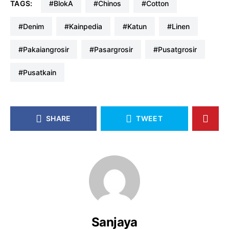
TAGS:
#blokA
#chinos
#cotton
#denim
#kainpedia
#katun
#linen
#pakaiangrosir
#pasargrosir
#pusatgrosir
#pusatkain
SHARE
TWEET
Sanjaya