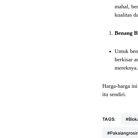
mahal, be
kualitas d
Benang Bo
Untuk bena
berkisar a
mereknya.
Harga-harga ini
itu sendiri.
TAGS:
#blo
#pakaiangrosir