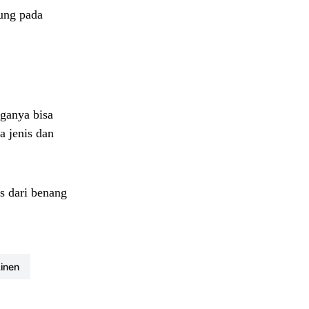
tung pada
rganya bisa
a jenis dan
as dari benang
#linen