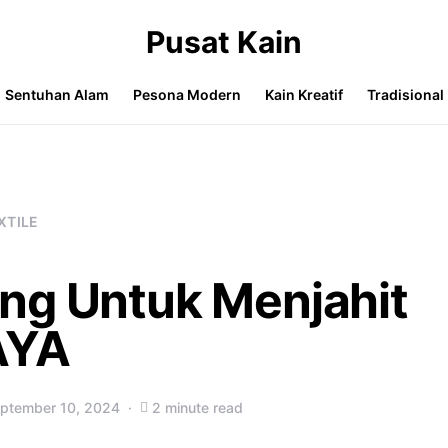
Pusat Kain
Sentuhan Alam
Pesona Modern
Kain Kreatif
Tradisional
XTILE
ng Untuk Menjahit
AYA
ptember 10, 2024
2 minute read