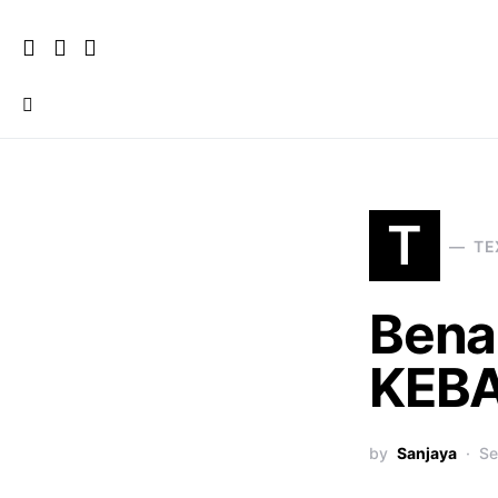
T
TE
Bena
KEB
by
Sanjaya
Se