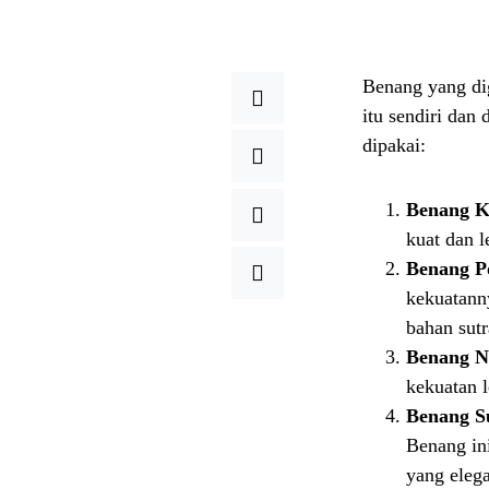
Benang yang di
itu sendiri dan
dipakai:
Benang K
kuat dan l
Benang Po
kekuatann
bahan sutra
Benang N
kekuatan l
Benang S
Benang in
yang eleg