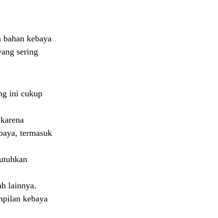
n bahan kebaya
yang sering
ng ini cukup
 karena
ebaya, termasuk
butuhkan
h lainnya.
mpilan kebaya