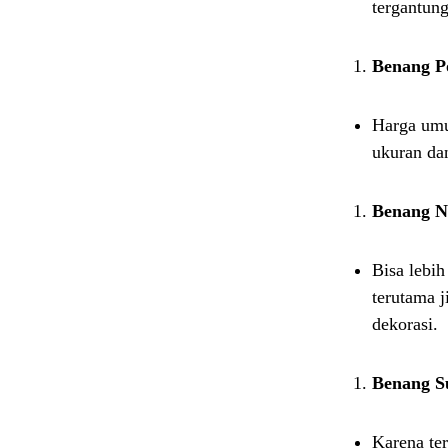
tergantung
Benang Po
Harga umu
ukuran da
Benang N
Bisa lebi
terutama j
dekorasi.
Benang S
Karena ter